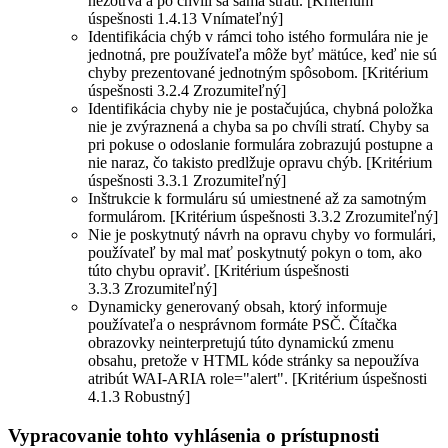
nezotrvá a po chvíli sa sama stratí. [Kritérium
úspešnosti 1.4.13 Vnímateľný]
Identifikácia chýb v rámci toho istého formulára nie je
jednotná, pre používateľa môže byť mätúce, keď nie sú
chyby prezentované jednotným spôsobom. [Kritérium
úspešnosti 3.2.4 Zrozumiteľný]
Identifikácia chyby nie je postačujúca, chybná položka
nie je zvýraznená a chyba sa po chvíli stratí. Chyby sa
pri pokuse o odoslanie formulára zobrazujú postupne a
nie naraz, čo takisto predlžuje opravu chýb. [Kritérium
úspešnosti 3.3.1 Zrozumiteľný]
Inštrukcie k formuláru sú umiestnené až za samotným
formulárom. [Kritérium úspešnosti 3.3.2 Zrozumiteľný]
Nie je poskytnutý návrh na opravu chyby vo formulári,
používateľ by mal mať poskytnutý pokyn o tom, ako
túto chybu opraviť. [Kritérium úspešnosti
3.3.3 Zrozumiteľný]
Dynamicky generovaný obsah, ktorý informuje
používateľa o nesprávnom formáte PSČ. Čítačka
obrazovky neinterpretujú túto dynamickú zmenu
obsahu, pretože v HTML kóde stránky sa nepoužíva
atribút WAI-ARIA role="alert". [Kritérium úspešnosti
4.1.3 Robustný]
Vypracovanie tohto vyhlásenia o prístupnosti