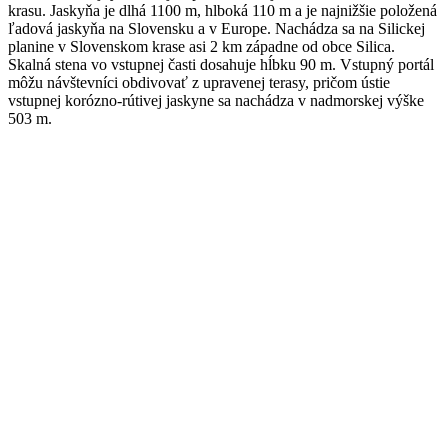
krasu. Jaskyňa je dlhá 1100 m, hlboká 110 m a je najnižšie položená
ľadová jaskyňa na Slovensku a v Europe. Nachádza sa na Silickej
planine v Slovenskom krase asi 2 km západne od obce Silica.
Skalná stena vo vstupnej časti dosahuje hĺbku 90 m. Vstupný portál
môžu návštevníci obdivovať z upravenej terasy, pričom ústie
vstupnej korózno-rútivej jaskyne sa nachádza v nadmorskej výške
503 m.