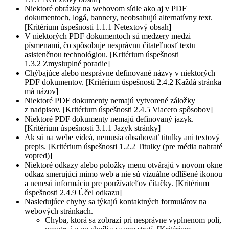
Niektoré obrázky na webovom sídle ako aj v PDF
dokumentoch, logá, bannery, neobsahujú alternatívny text.
[Kritérium úspešnosti 1.1.1 Netextový obsah]
V niektorých PDF dokumentoch sú medzery medzi
písmenami, čo spôsobuje nesprávnu čitateľnosť textu
asistenčnou technológiou. [Kritérium úspešnosti
1.3.2 Zmysluplné poradie]
Chýbajúce alebo nesprávne definované názvy v niektorých
PDF dokumentov. [Kritérium úspešnosti 2.4.2 Každá stránka
má názov]
Niektoré PDF dokumenty nemajú vytvorené záložky
z nadpisov. [Kritérium úspešnosti 2.4.5 Viacero spôsobov]
Niektoré PDF dokumenty nemajú definovaný jazyk.
[Kritérium úspešnosti 3.1.1 Jazyk stránky]
Ak sú na webe videá, nemusia obsahovať titulky ani textový
prepis. [Kritérium úspešnosti 1.2.2 Titulky (pre média nahraté
vopred)]
Niektoré odkazy alebo položky menu otvárajú v novom okne
odkaz smerujúci mimo web a nie sú vizuálne odlíšené ikonou
a nenesú informáciu pre používateľov čítačky. [Kritérium
úspešnosti 2.4.9 Účel odkazu]
Nasledujúce chyby sa týkajú kontaktných formulárov na
webových stránkach.
Chyba, ktorá sa zobrazí pri nesprávne vyplnenom poli,