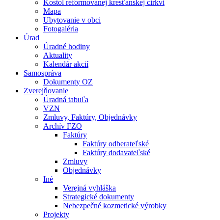
Kostol reformovanej kresťanskej cirkvi
Mapa
Ubytovanie v obci
Fotogaléria
Úrad
Úradné hodiny
Aktuality
Kalendár akcií
Samospráva
Dokumenty OZ
Zverejňovanie
Úradná tabuľa
VZN
Zmluvy, Faktúry, Objednávky
Archív FZO
Faktúry
Faktúry odberateľské
Faktúry dodavateľské
Zmluvy
Objednávky
Iné
Verejná vyhláška
Strategické dokumenty
Nebezpečné kozmetické výrobky
Projekty