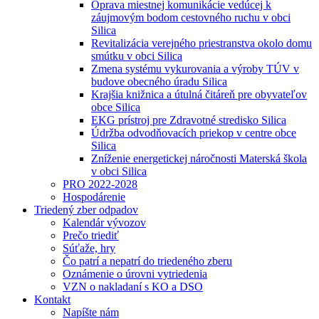
Oprava miestnej komunikácie vedúcej k
záujmovým bodom cestovného ruchu v obci
Silica
Revitalizácia verejného priestranstva okolo domu
smútku v obci Silica
Zmena systému vykurovania a výroby TÚV v
budove obecného úradu Silica
Krajšia knižnica a útulná čitáreň pre obyvateľov
obce Silica
EKG prístroj pre Zdravotné stredisko Silica
Údržba odvodňovacích priekop v centre obce
Silica
Zníženie energetickej náročnosti Materská škola
v obci Silica
PRO 2022-2028
Hospodárenie
Triedený zber odpadov
Kalendár vývozov
Prečo triediť
Súťaže, hry
Čo patrí a nepatrí do triedeného zberu
Oznámenie o úrovni vytriedenia
VZN o nakladaní s KO a DSO
Kontakt
Napíšte nám