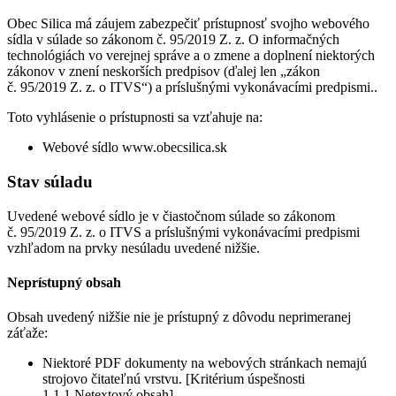
Obec Silica má záujem zabezpečiť prístupnosť svojho webového
sídla v súlade so zákonom č. 95/2019 Z. z. O informačných
technológiách vo verejnej správe a o zmene a doplnení niektorých
zákonov v znení neskorších predpisov (ďalej len „zákon
č. 95/2019 Z. z. o ITVS“) a príslušnými vykonávacími predpismi..
Toto vyhlásenie o prístupnosti sa vzťahuje na:
Webové sídlo www.obecsilica.sk
Stav súladu
Uvedené webové sídlo je v čiastočnom súlade so zákonom
č. 95/2019 Z. z. o ITVS a príslušnými vykonávacími predpismi
vzhľadom na prvky nesúladu uvedené nižšie.
Neprístupný obsah
Obsah uvedený nižšie nie je prístupný z dôvodu neprimeranej
záťaže:
Niektoré PDF dokumenty na webových stránkach nemajú
strojovo čitateľnú vrstvu. [Kritérium úspešnosti
1.1.1 Netextový obsah]