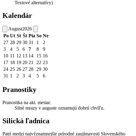
Textové alternatívy)
Kalendár
August
2026
Po
Ut
St
Št
Pia
So
Ne
27
28
29
30
31
1
2
3
4
5
6
7
8
9
10
11
12
13
14
15
16
17
18
19
20
21
22
23
24
25
26
27
28
29
30
31
1
2
3
4
5
6
Pranostiky
Pranostika na akt. mesiac
Silné mrazy v auguste oznamujú dobrú chvíľu.
Silická ľadnica
Patrí medzi najvýznamnejšie prírodné zaujímavosti Slovenského