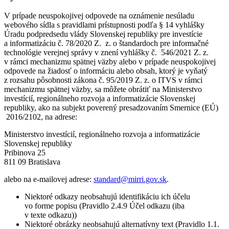
V prípade neuspokojivej odpovede na oznámenie nesúladu
webového sídla s pravidlami prístupnosti podľa § 14 vyhlášky
Úradu podpredsedu vlády Slovenskej republiky pre investície
a informatizáciu č. 78/2020 Z. z. o štandardoch pre informačné
technológie verejnej správy v znení vyhlášky č. 546/2021 Z. z.
v rámci mechanizmu spätnej väzby alebo v prípade neuspokojivej
odpovede na žiadosť o informáciu alebo obsah, ktorý je vyňatý
z rozsahu pôsobnosti zákona č. 95/2019 Z. z. o ITVS v rámci
mechanizmu spätnej väzby, sa môžete obrátiť na Ministerstvo
investícií, regionálneho rozvoja a informatizácie Slovenskej
republiky, ako na subjekt poverený presadzovaním Smernice (EÚ)
2016/2102, na adrese:
Ministerstvo investícií, regionálneho rozvoja a informatizácie
Slovenskej republiky
Pribinova 25
811 09 Bratislava
alebo na e-mailovej adrese:
standard@mirri.gov.sk
.
Niektoré odkazy neobsahujú identifikáciu ich účelu
vo forme popisu (Pravidlo 2.4.9 Účel odkazu (iba
v texte odkazu))
Niektoré obrázky neobsahujú alternatívny text (Pravidlo 1.1.