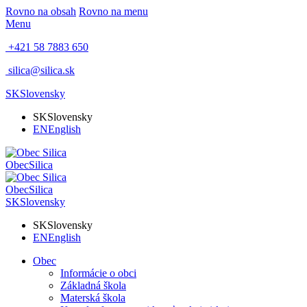
Rovno na obsah
Rovno na menu
Menu
+421 58 7883 650
silica@silica.sk
SK
Slovensky
SK
Slovensky
EN
English
Obec
Silica
Obec
Silica
SK
Slovensky
SK
Slovensky
EN
English
Obec
Informácie o obci
Základná škola
Materská škola