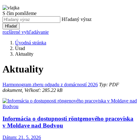
S čím pomôžeme
Hľadaný výraz
Hľadať
rozšírené vyhľadávanie
Úvodná stránka
Úrad
Aktuality
Aktuality
Harmonogram zberu odpadu z domácností 2026
Typ: PDF
dokument, Veľkosť: 285.22 kB
Informácia o dostupnosti röntgenového pracoviska
v Moldave nad Bodvou
Dátum:
21. 5. 2026