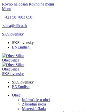
Rovno na obsah
Rovno na menu
Menu
+421 58 7883 650
silica@silica.sk
SK
Slovensky
SK
Slovensky
EN
English
Obec
Silica
Obec
Silica
SK
Slovensky
SK
Slovensky
EN
English
Obec
Informácie o obci
Základná škola
Materská škola