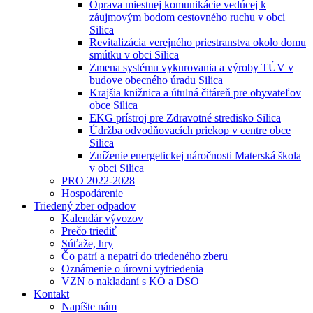
Oprava miestnej komunikácie vedúcej k
záujmovým bodom cestovného ruchu v obci
Silica
Revitalizácia verejného priestranstva okolo domu
smútku v obci Silica
Zmena systému vykurovania a výroby TÚV v
budove obecného úradu Silica
Krajšia knižnica a útulná čitáreň pre obyvateľov
obce Silica
EKG prístroj pre Zdravotné stredisko Silica
Údržba odvodňovacích priekop v centre obce
Silica
Zníženie energetickej náročnosti Materská škola
v obci Silica
PRO 2022-2028
Hospodárenie
Triedený zber odpadov
Kalendár vývozov
Prečo triediť
Súťaže, hry
Čo patrí a nepatrí do triedeného zberu
Oznámenie o úrovni vytriedenia
VZN o nakladaní s KO a DSO
Kontakt
Napíšte nám