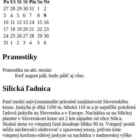
Po
Ut
St
Št
Pia
So
Ne
27
28
29
30
31
1
2
3
4
5
6
7
8
9
10
11
12
13
14
15
16
17
18
19
20
21
22
23
24
25
26
27
28
29
30
31
1
2
3
4
5
6
Pranostiky
Pranostika na akt. mesiac
Keď august páli, bude páliť aj víno.
Silická ľadnica
Patrí medzi najvýznamnejšie prírodné zaujímavosti Slovenského
krasu. Jaskyňa je dlhá 1100 m, hlboká 110 m a je najnižšie položená
ľadová jaskyňa na Slovensku a v Europe. Nachádza sa na Silickej
planine v Slovenskom krase asi 2 km západne od obce Silica.
Skalná stena vo vstupnej časti dosahuje hĺbku 90 m. Vstupný portál
môžu návštevníci obdivovať z upravenej terasy, pričom ústie
vstupnej korózno-rútivej jaskyne sa nachádza v nadmorskej výške