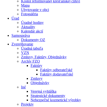
Kostol reformovanej kresťanskej cirkvi
Mapa
Ubytovanie v obci
Fotogaléria
Úrad
Úradné hodiny
Aktuality
Kalendár akcií
Samospráva
Dokumenty OZ
Zverejňovanie
Úradná tabuľa
VZN
Zmluvy, Faktúry, Objednávky
Archív FZO
Faktúry
Faktúry odberateľské
Faktúry dodavateľské
Zmluvy
Objednávky
Iné
Verejná vyhláška
Strategické dokumenty
Nebezpečné kozmetické výrobky
Projekty