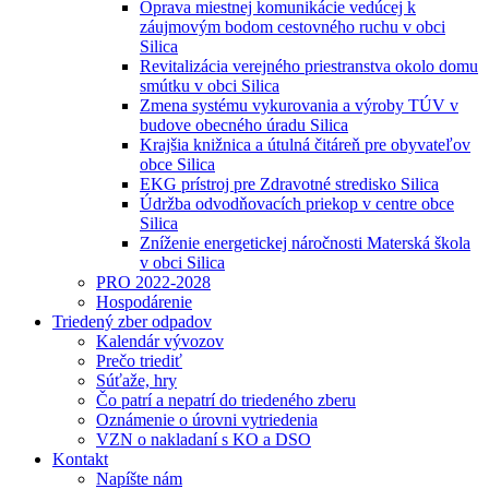
Oprava miestnej komunikácie vedúcej k
záujmovým bodom cestovného ruchu v obci
Silica
Revitalizácia verejného priestranstva okolo domu
smútku v obci Silica
Zmena systému vykurovania a výroby TÚV v
budove obecného úradu Silica
Krajšia knižnica a útulná čitáreň pre obyvateľov
obce Silica
EKG prístroj pre Zdravotné stredisko Silica
Údržba odvodňovacích priekop v centre obce
Silica
Zníženie energetickej náročnosti Materská škola
v obci Silica
PRO 2022-2028
Hospodárenie
Triedený zber odpadov
Kalendár vývozov
Prečo triediť
Súťaže, hry
Čo patrí a nepatrí do triedeného zberu
Oznámenie o úrovni vytriedenia
VZN o nakladaní s KO a DSO
Kontakt
Napíšte nám