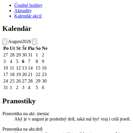
Úradné hodiny
Aktuality
Kalendár akcií
Kalendár
August
2026
Po
Ut
St
Št
Pia
So
Ne
27
28
29
30
31
1
2
3
4
5
6
7
8
9
10
11
12
13
14
15
16
17
18
19
20
21
22
23
24
25
26
27
28
29
30
31
1
2
3
4
5
6
Pranostiky
Pranostika na akt. mesiac
Aký je v august je posledný deň, taká má byť vraj i celá jeseň.
Pranostika na akt.deň