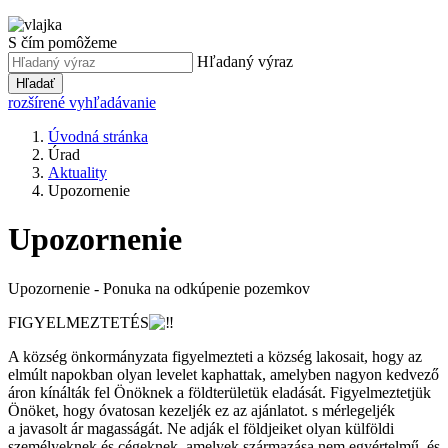
S čím pomôžeme
Hľadaný výraz
Hľadať
rozšírené vyhľadávanie
Úvodná stránka
Úrad
Aktuality
Upozornenie
Upozornenie
Upozornenie - Ponuka na odkúpenie pozemkov
FIGYELMEZTETÉS
A község önkormányzata figyelmezteti a község lakosait, hogy az
elmúlt napokban olyan levelet kaphattak, amelyben nagyon kedvező
áron kínálták fel Önöknek a földterületük eladását. Figyelmeztetjük
Önöket, hogy óvatosan kezeljék ez az ajánlatot. s mérlegeljék
a javasolt ár magasságát. Ne adják el földjeiket olyan külföldi
személyeknek és cégeknek, amelyek származása nem egyértelmű, és