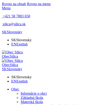
Rovno na obsah
Rovno na menu
Menu
+421 58 7883 650
silica@silica.sk
SK
Slovensky
SK
Slovensky
EN
English
Obec
Silica
Obec
Silica
SK
Slovensky
SK
Slovensky
EN
English
Obec
Informácie o obci
Základná škola
Materská škola