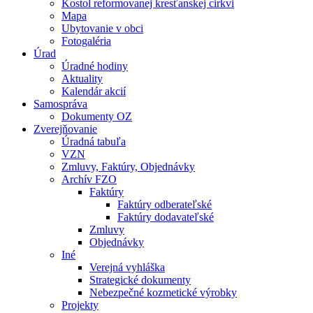
Kostol reformovanej kresťanskej cirkvi
Mapa
Ubytovanie v obci
Fotogaléria
Úrad
Úradné hodiny
Aktuality
Kalendár akcií
Samospráva
Dokumenty OZ
Zverejňovanie
Úradná tabuľa
VZN
Zmluvy, Faktúry, Objednávky
Archív FZO
Faktúry
Faktúry odberateľské
Faktúry dodavateľské
Zmluvy
Objednávky
Iné
Verejná vyhláška
Strategické dokumenty
Nebezpečné kozmetické výrobky
Projekty