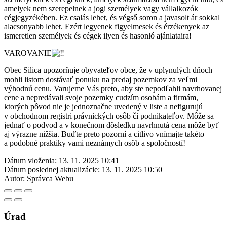
amelyek nem szerepelnek a jogi személyek vagy vállalkozók
cégjegyzékében. Ez csalás lehet, és végső soron a javasolt ár sokkal
alacsonyabb lehet. Ezért legyenek figyelmesek és érzékenyek az
ismeretlen személyek és cégek ilyen és hasonló ajánlataira!
VAROVANIE
Obec Silica upozorňuje obyvateľov obce, že v uplynulých dňoch
mohli listom dostávať ponuku na predaj pozemkov za veľmi
výhodnú cenu. Varujeme Vás preto, aby ste nepodľahli navrhovanej
cene a nepredávali svoje pozemky cudzím osobám a firmám,
ktorých pôvod nie je jednoznačne uvedený v liste a nefigurujú
v obchodnom registri právnických osôb či podnikateľov. Môže sa
jednať o podvod a v konečnom dôsledku navrhnutá cena môže byť
aj výrazne nižšia. Buďte preto pozorní a citlivo vnímajte takéto
a podobné praktiky vami neznámych osôb a spoločností!
Dátum vloženia:
13. 11. 2025 10:41
Dátum poslednej aktualizácie:
13. 11. 2025 10:50
Autor:
Správca Webu
Úrad