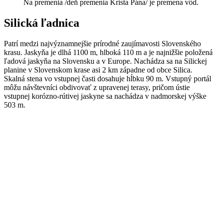
Na premenia /deň premenia Krista Pána/ je premena vôd.
Silická ľadnica
Patrí medzi najvýznamnejšie prírodné zaujímavosti Slovenského
krasu. Jaskyňa je dlhá 1100 m, hlboká 110 m a je najnižšie položená
ľadová jaskyňa na Slovensku a v Europe. Nachádza sa na Silickej
planine v Slovenskom krase asi 2 km západne od obce Silica.
Skalná stena vo vstupnej časti dosahuje hĺbku 90 m. Vstupný portál
môžu návštevníci obdivovať z upravenej terasy, pričom ústie
vstupnej korózno-rútivej jaskyne sa nachádza v nadmorskej výške
503 m.