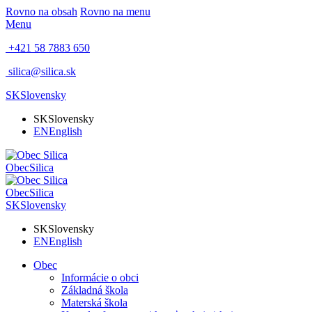
Rovno na obsah
Rovno na menu
Menu
+421 58 7883 650
silica@silica.sk
SK
Slovensky
SK
Slovensky
EN
English
Obec
Silica
Obec
Silica
SK
Slovensky
SK
Slovensky
EN
English
Obec
Informácie o obci
Základná škola
Materská škola