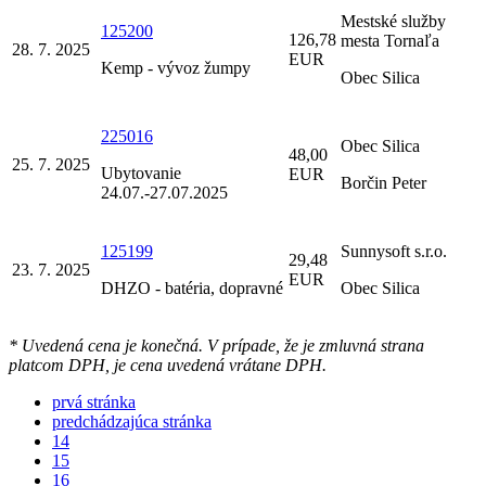
Mestské služby
125200
126,78
mesta Tornaľa
28. 7. 2025
EUR
Kemp - vývoz žumpy
Obec Silica
225016
Obec Silica
48,00
25. 7. 2025
Ubytovanie
EUR
Borčin Peter
24.07.-27.07.2025
125199
Sunnysoft s.r.o.
29,48
23. 7. 2025
EUR
DHZO - batéria, dopravné
Obec Silica
* Uvedená cena je konečná. V prípade, že je zmluvná strana
platcom DPH, je cena uvedená vrátane DPH.
prvá stránka
predchádzajúca stránka
14
15
16