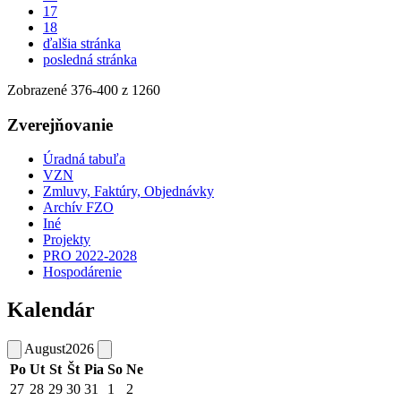
17
18
ďalšia stránka
posledná stránka
Zobrazené
376
-
400
z 1260
Zverejňovanie
Úradná tabuľa
VZN
Zmluvy, Faktúry, Objednávky
Archív FZO
Iné
Projekty
PRO 2022-2028
Hospodárenie
Kalendár
August
2026
Po
Ut
St
Št
Pia
So
Ne
27
28
29
30
31
1
2