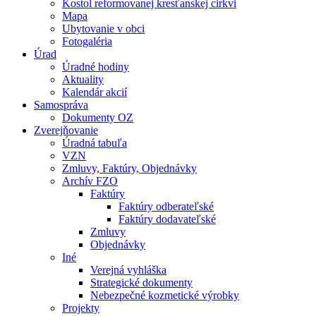
Kostol reformovanej kresťanskej cirkvi
Mapa
Ubytovanie v obci
Fotogaléria
Úrad
Úradné hodiny
Aktuality
Kalendár akcií
Samospráva
Dokumenty OZ
Zverejňovanie
Úradná tabuľa
VZN
Zmluvy, Faktúry, Objednávky
Archív FZO
Faktúry
Faktúry odberateľské
Faktúry dodavateľské
Zmluvy
Objednávky
Iné
Verejná vyhláška
Strategické dokumenty
Nebezpečné kozmetické výrobky
Projekty