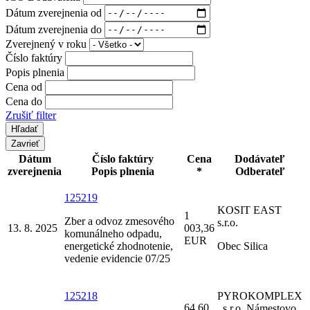
Dátum zverejnenia od
Dátum zverejnenia do
Zverejnený v roku
Číslo faktúry
Popis plnenia
Cena od
Cena do
Zrušiť filter
Zavrieť
Dátum
Číslo faktúry
Cena
Dodávateľ
zverejnenia
Popis plnenia
*
Odberateľ
125219
KOSIT EAST
1
Zber a odvoz zmesového
s.r.o.
13. 8. 2025
003,36
komunálneho odpadu,
EUR
energetické zhodnotenie,
Obec Silica
vedenie evidencie 07/25
125218
PYROKOMPLEX
64,60
, s.r.o. Námestovo