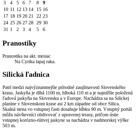
3
4
5
6
7
8
9
10
11
12
13
14
15
16
17
18
19
20
21
22
23
24
25
26
27
28
29
30
31
1
2
3
4
5
6
Pranostiky
Pranostika na akt. mesiac
Na Cyrika lapaj raka.
Silická ľadnica
Patrí medzi najvýznamnejšie prírodné zaujímavosti Slovenského
krasu. Jaskyňa je dlhá 1100 m, hlboká 110 m a je najnižšie položená
ľadová jaskyňa na Slovensku a v Europe. Nachádza sa na Silickej
planine v Slovenskom krase asi 2 km západne od obce Silica.
Skalná stena vo vstupnej časti dosahuje hĺbku 90 m. Vstupný portál
môžu návštevníci obdivovať z upravenej terasy, pričom ústie
vstupnej korózno-rútivej jaskyne sa nachádza v nadmorskej výške
503 m.