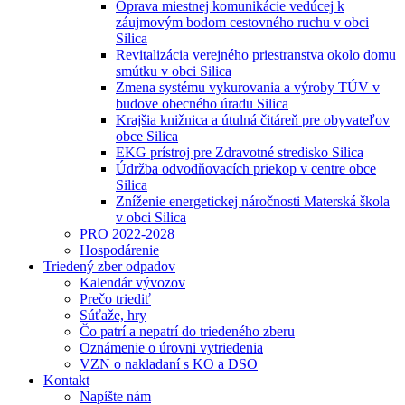
Oprava miestnej komunikácie vedúcej k
záujmovým bodom cestovného ruchu v obci
Silica
Revitalizácia verejného priestranstva okolo domu
smútku v obci Silica
Zmena systému vykurovania a výroby TÚV v
budove obecného úradu Silica
Krajšia knižnica a útulná čitáreň pre obyvateľov
obce Silica
EKG prístroj pre Zdravotné stredisko Silica
Údržba odvodňovacích priekop v centre obce
Silica
Zníženie energetickej náročnosti Materská škola
v obci Silica
PRO 2022-2028
Hospodárenie
Triedený zber odpadov
Kalendár vývozov
Prečo triediť
Súťaže, hry
Čo patrí a nepatrí do triedeného zberu
Oznámenie o úrovni vytriedenia
VZN o nakladaní s KO a DSO
Kontakt
Napíšte nám