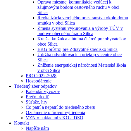
Oprava miestnej komunikácie vedúcej k
záujmovým bodom cestovného ruchu v obci
Silica
Revitalizácia verejného priestranstva okolo domu
smútku v obci Silica
Zmena systému vykurovania a výroby TÚV v
budove obecného úradu Silica
Krajšia knižnica a útulná čitáreň pre obyvateľov
obce Silica
EKG prístroj pre Zdravotné stredisko Silica
Údržba odvodňovacích priekop v centre obce
Silica
Zníženie energetickej náročnosti Materská škola
v obci Silica
PRO 2022-2028
Hospodárenie
Triedený zber odpadov
Kalendár vývozov
Prečo triediť
Súťaže, hry
Čo patrí a nepatrí do triedeného zberu
Oznámenie o úrovni vytriedenia
VZN o nakladaní s KO a DSO
Kontakt
Napíšte nám