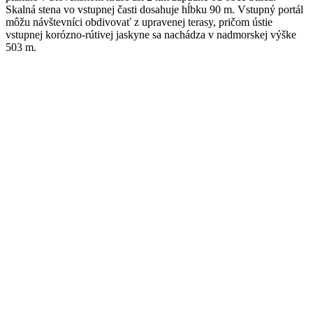
Skalná stena vo vstupnej časti dosahuje hĺbku 90 m. Vstupný portál
môžu návštevníci obdivovať z upravenej terasy, pričom ústie
vstupnej korózno-rútivej jaskyne sa nachádza v nadmorskej výške
503 m.