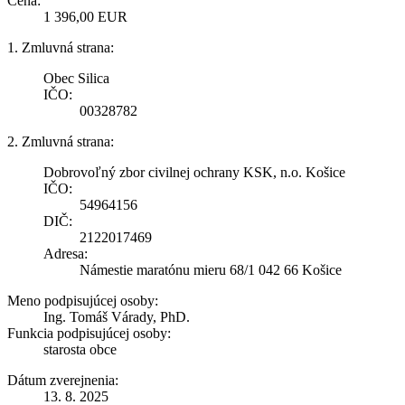
Cena:
1 396,00 EUR
1. Zmluvná strana:
Obec Silica
IČO:
00328782
2. Zmluvná strana:
Dobrovoľný zbor civilnej ochrany KSK, n.o. Košice
IČO:
54964156
DIČ:
2122017469
Adresa:
Námestie maratónu mieru 68/1 042 66 Košice
Meno podpisujúcej osoby:
Ing. Tomáš Várady, PhD.
Funkcia podpisujúcej osoby:
starosta obce
Dátum zverejnenia:
13. 8. 2025