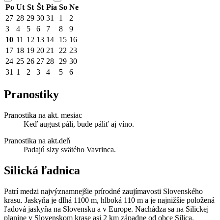
Po
Ut
St
Št
Pia
So
Ne
27
28
29
30
31
1
2
3
4
5
6
7
8
9
10
11
12
13
14
15
16
17
18
19
20
21
22
23
24
25
26
27
28
29
30
31
1
2
3
4
5
6
Pranostiky
Pranostika na akt. mesiac
Keď august páli, bude páliť aj víno.
Pranostika na akt.deň
Padajú slzy svätého Vavrinca.
Silická ľadnica
Patrí medzi najvýznamnejšie prírodné zaujímavosti Slovenského
krasu. Jaskyňa je dlhá 1100 m, hlboká 110 m a je najnižšie položená
ľadová jaskyňa na Slovensku a v Europe. Nachádza sa na Silickej
planine v Slovenskom krase asi 2 km západne od obce Silica.