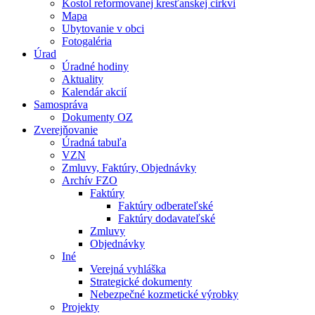
Kostol reformovanej kresťanskej cirkvi
Mapa
Ubytovanie v obci
Fotogaléria
Úrad
Úradné hodiny
Aktuality
Kalendár akcií
Samospráva
Dokumenty OZ
Zverejňovanie
Úradná tabuľa
VZN
Zmluvy, Faktúry, Objednávky
Archív FZO
Faktúry
Faktúry odberateľské
Faktúry dodavateľské
Zmluvy
Objednávky
Iné
Verejná vyhláška
Strategické dokumenty
Nebezpečné kozmetické výrobky
Projekty