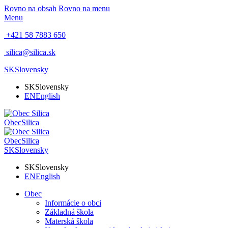
Rovno na obsah
Rovno na menu
Menu
+421 58 7883 650
silica@silica.sk
SK
Slovensky
SK
Slovensky
EN
English
Obec
Silica
Obec
Silica
SK
Slovensky
SK
Slovensky
EN
English
Obec
Informácie o obci
Základná škola
Materská škola